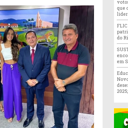
votos
que 
lide
FLIC
patr
do R
SUST
enco
em S
Educ
Novo
dese
2025;