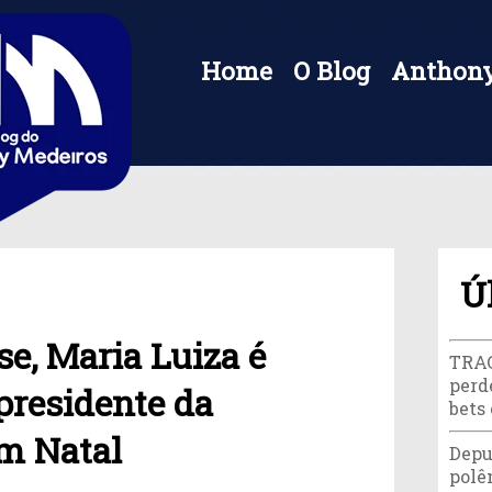
Home
O Blog
Anthony
Ú
se, Maria Luiza é
TRAG
perd
presidente da
bets
m Natal
Depu
polê