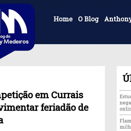
Home
O Blog
Anthony
Ú
petição em Currais
Estu
nega
imentar feriadão de
onli
a
Flam
milh