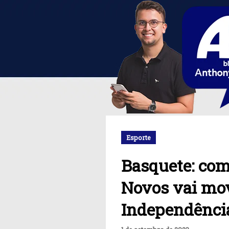
Esporte
Basquete: com
Novos vai mov
Independênci