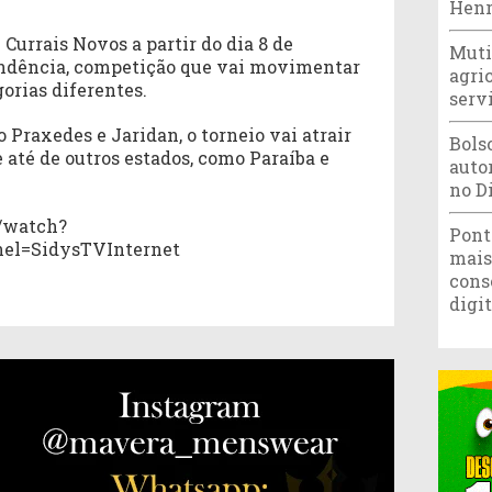
Henr
 Currais Novos a partir do dia 8 de
Muti
endência, competição que vai movimentar
agri
orias diferentes.
serv
 Praxedes e Jaridan, o torneio vai atrair
Bols
 até de outros estados, como Paraíba e
autor
no D
/watch?
Pont
el=SidysTVInternet
mais
cons
digi