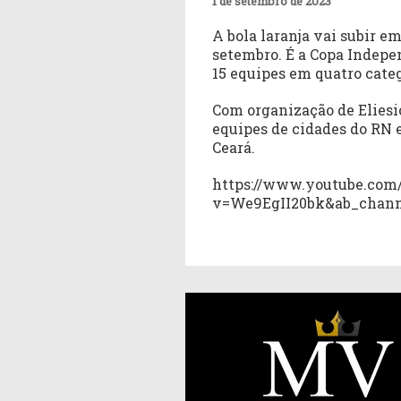
1 de setembro de 2023
A bola laranja vai subir em
setembro. É a Copa Indep
15 equipes em quatro categ
Com organização de Eliesio
equipes de cidades do RN e
Ceará.
https://www.youtube.com
v=We9EgII20bk&ab_chann