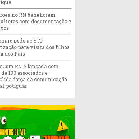
ique
rões no RN beneficiam
cultoras com documentação e
iços
onaro pede ao STF
ização para visita dos filhos
ia dos Pais
oCom.RN é lançada com
 de 100 associados e
olida força da comunicação
tal potiguar