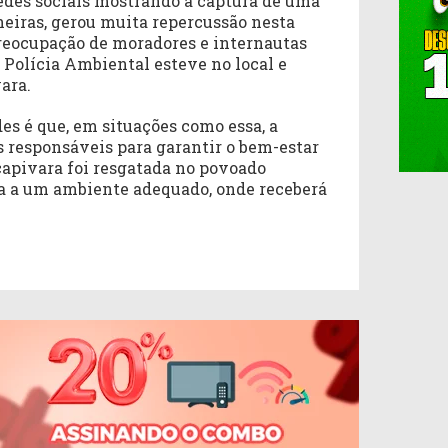
redes sociais mostrando a captura de uma
eiras, gerou muita repercussão nesta
 preocupação de moradores e internautas
 Polícia Ambiental esteve no local e
ara.
es é que, em situações como essa, a
s responsáveis para garantir o bem-estar
capivara foi resgatada no povoado
a a um ambiente adequado, onde receberá