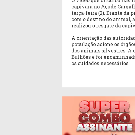
O vídeo que circulou nas 
capivara no Açude Gargalh
terça-feira (2). Diante da
com o destino do animal, a
realizou o resgate da capiv
A orientação das autoridad
população acione os órgão
dos animais silvestres. A 
Bulhões e foi encaminhad
os cuidados necessários.