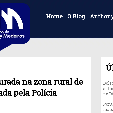
Home
O Blog
Anthony
Ú
urada na zona rural de
Bols
autor
ada pela Polícia
no D
Pont
mais