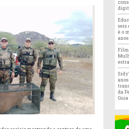
cons
digi
Educ
seis 
é o 
anos
Film
Mulh
estr
Sidy
anos
tran
da F
Guia