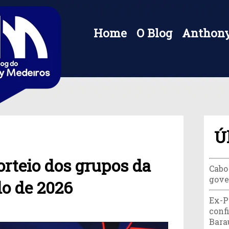
Home
O Blog
Anthony
Ú
orteio dos grupos da
Cabo
gove
o de 2026
Ex-P
conf
Bara