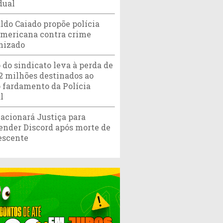
dual
ldo Caiado propõe polícia
americana contra crime
nizado
 do sindicato leva à perda de
,2 milhões destinados ao
 fardamento da Polícia
l
acionará Justiça para
ender Discord após morte de
escente