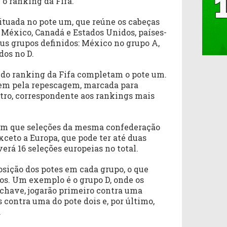
o ranking da Fifa.
situada no pote um, que reúne os cabeças
o México, Canadá e Estados Unidos, países-
eus grupos definidos: México no grupo A,
dos no D.
 do ranking da Fifa completam o pote um.
rem pela repescagem, marcada para
atro, correspondente aos rankings mais
bem que seleções da mesma confederação
ceto a Europa, que pode ter até duas
erá 16 seleções europeias no total.
osição dos potes em cada grupo, o que
os. Um exemplo é o grupo D, onde os
 chave, jogarão primeiro contra uma
s contra uma do pote dois e, por último,
.