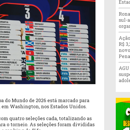
Esta
Rona
sul-
orga
Ação
R$ 3
novo
Pena
AGU 
susp
adol
opa do Mundo de 2026 está marcado para
o, em Washington, nos Estados Unidos.
om quatro seleções cada, totalizando as
ara o torneio. As seleções foram divididas