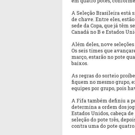
em quatro potes, conforme 
A Seleção Brasileira está 
de chave. Entre eles, estã
sede da Copa, que já têm s
Canadá no B e Estados Uni
Além deles, nove seleções
Os seis times que avança
março, estarão no pote qu
baixos.
As regras do sorteio proí
fiquem no mesmo grupo, ex
equipes por grupo, pois hav
A Fifa também definiu a p
determina a ordem dos jog
Estados Unidos, cabeça de
seleção do pote três, depoi
contra uma do pote quatro