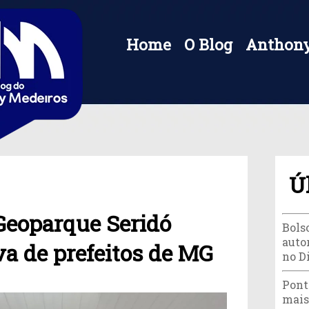
Home
O Blog
Anthony
Ú
Geoparque Seridó
Bols
autor
va de prefeitos de MG
no D
Pont
mais