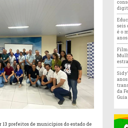
cons
digi
Educ
seis 
é o 
anos
Film
Mulh
estr
Sidy
anos
tran
da F
Guia
13 prefeitos de municípios do estado de