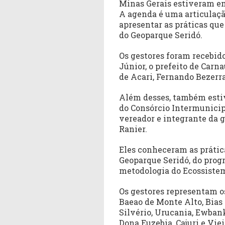
Minas Gerais estiveram em
A agenda é uma articulaç
apresentar as práticas qu
do Geoparque Seridó.
Os gestores foram recebido
Júnior, o prefeito de Carna
de Acari, Fernando Bezerra,
Além desses, também esti
do Consórcio Intermunicip
vereador e integrante da 
Ranier.
Eles conheceram as prátic
Geoparque Seridó, do prog
metodologia do Ecossistem
Os gestores representam os
Baeao de Monte Alto, Bias 
Silvério, Urucania, Ewban
Dona Euzebia, Cajuri e Viei