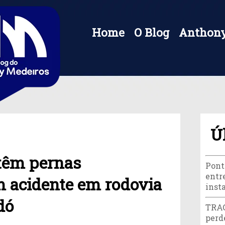
Home
O Blog
Anthony
Ú
têm pernas
Pont
entr
 acidente em rodovia
inst
dó
TRAG
perd