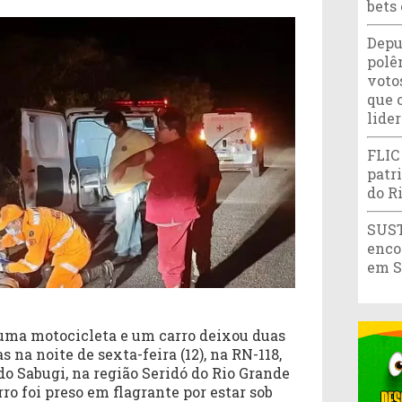
bets
Depu
polê
votos
que 
lide
FLIC
patr
do R
SUST
enco
em S
ma motocicleta e um carro deixou duas
 na noite de sexta-feira (12), na RN-118,
o Sabugi, na região Seridó do Rio Grande
ro foi preso em flagrante por estar sob