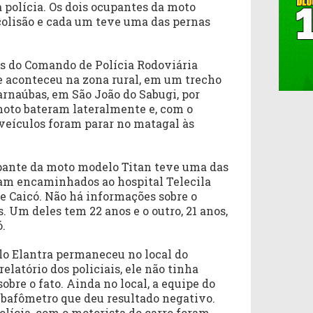
a polícia. Os dois ocupantes da moto
olisão e cada um teve uma das pernas
s do Comando de Polícia Rodoviária
te aconteceu na zona rural, em um trecho
rnaúbas, em São João do Sabugi, por
 moto bateram lateralmente e, com o
 veículos foram parar no matagal às
pante da moto modelo Titan teve uma das
am encaminhados ao hospital Telecila
de Caicó. Não há informações sobre o
. Um deles tem 22 anos e o outro, 21 anos,
ó.
lo Elantra permaneceu no local do
elatório dos policiais, ele não tinha
obre o fato. Ainda no local, a equipe do
 bafômetro que deu resultado negativo.
lícia, com o motorista do carro foram