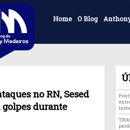
Home
O Blog
Anthony
Ú
taques no RN, Sesed
Pont
entr
a golpes durante
inst
TRAG
perd