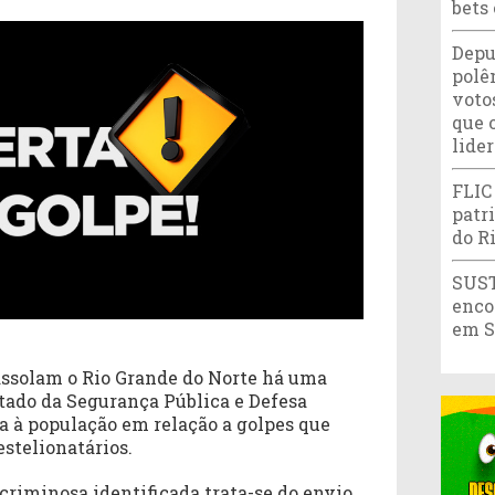
bets
Depu
polê
votos
que 
lide
FLIC
patr
do R
SUST
enco
em S
assolam o Rio Grande do Norte há uma
stado da Segurança Pública e Defesa
ta à população em relação a golpes que
estelionatários.
 criminosa identificada trata-se do envio