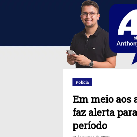
Polícia
Em meio aos a
faz alerta par
período