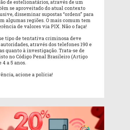
 de estelionatários, através de um
 têm se aproveitado do atual contexto
lusive, disseminar supostas “ordens” para
em algumas regiões. O mais comum tem
erência de valores via PIX. Não o faça!
se tipo de tentativa criminosa deve
utoridades, através dos telefones 190 e
ias quanto à investigação. Trata-se de
isto no Código Penal Brasileiro (Artigo
 4 a 5 anos.
ência, acione a polícia!