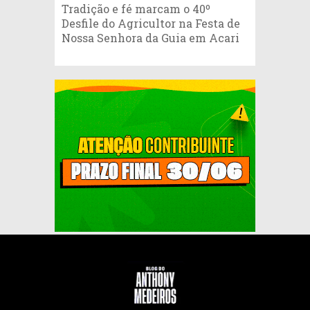
Tradição e fé marcam o 40º
Desfile do Agricultor na Festa de
Nossa Senhora da Guia em Acari