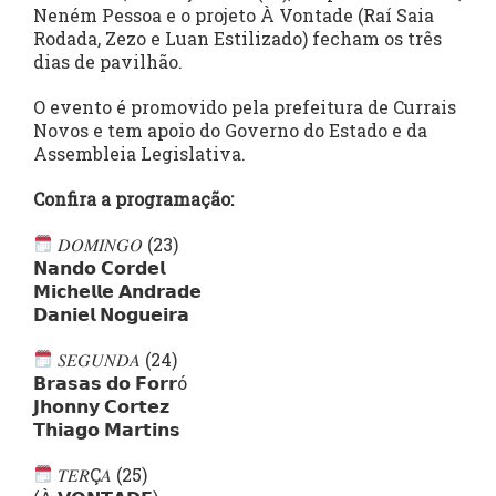
Neném Pessoa e o projeto À Vontade (Raí Saia
Rodada, Zezo e Luan Estilizado) fecham os três
dias de pavilhão.
O evento é promovido pela prefeitura de Currais
Novos e tem apoio do Governo do Estado e da
Assembleia Legislativa.
Confira a programação:
𝐷𝑂𝑀𝐼𝑁𝐺𝑂 (23)
𝗡𝗮𝗻𝗱𝗼 𝗖𝗼𝗿𝗱𝗲𝗹
𝗠𝗶𝗰𝗵𝗲𝗹𝗹𝗲 𝗔𝗻𝗱𝗿𝗮𝗱𝗲
𝗗𝗮𝗻𝗶𝗲𝗹 𝗡𝗼𝗴𝘂𝗲𝗶𝗿𝗮
𝑆𝐸𝐺𝑈𝑁𝐷𝐴 (24)
𝗕𝗿𝗮𝘀𝗮𝘀 𝗱𝗼 𝗙𝗼𝗿𝗿ó
𝗝𝗵𝗼𝗻𝗻𝘆 𝗖𝗼𝗿𝘁𝗲𝘇
𝗧𝗵𝗶𝗮𝗴𝗼 𝗠𝗮𝗿𝘁𝗶𝗻𝘀
𝑇𝐸𝑅Ç𝐴 (25)