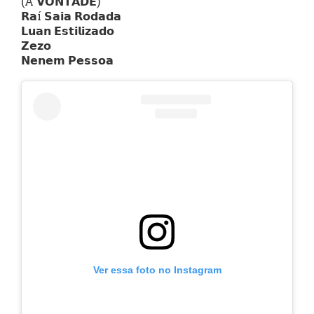
(À 𝗩𝗢𝗡𝗧𝗔𝗗𝗘)
𝗥𝗮í 𝗦𝗮𝗶𝗮 𝗥𝗼𝗱𝗮𝗱𝗮
𝗟𝘂𝗮𝗻 𝗘𝘀𝘁𝗶𝗹𝗶𝘇𝗮𝗱𝗼
𝗭𝗲𝘇𝗼
𝗡𝗲𝗻𝗲𝗺 𝗣𝗲𝘀𝘀𝗼𝗮
Ver essa foto no Instagram