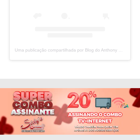
Uma publicação compartilhada por Blog do Anthony Medeiros (@blogdoanthonymedeiros)