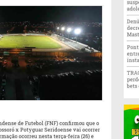
susp
adol
Denú
decr
Mast
Pont
entr
inst
TRAG
perd
bets
ndense de Futebol (FNF) confirmou que o
ossoró x Potyguar Seridoense vai ocorrer
rmação ocorreu nesta terça-feira (26) e