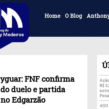
Home
O Blog
Anthony
Ú
tyguar: FNF confirma
Ação
R$ 3
 do duelo e partida
novo
Pena
a no Edgarzão
AGU 