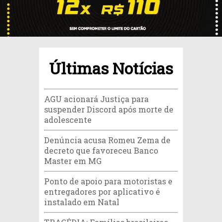
Últimas Notícias
AGU acionará Justiça para
suspender Discord após morte de
adolescente
Denúncia acusa Romeu Zema de
decreto que favoreceu Banco
Master em MG
Ponto de apoio para motoristas e
entregadores por aplicativo é
instalado em Natal