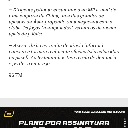
– Dirigente potiguar encaminhou ao MP e-mail de
uma empresa da China, uma das grandes de
apostas da Ásia, propondo uma negociata com o
clube. Os jogos “manipulados” seriam os de menor
apelo de público.
– Apesar de haver muita denúncia informal,
poucas se tornam realmente oficiais (são colocadas
no papel). As testemunhas tem receio de denunciar
e perder o emprego.
96 FM