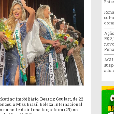
Esta
Rona
sul-
orga
Ação
R$ 3
novo
Pena
AGU 
susp
adol
keting imobiliário, Beatriz Goulart, de 22
enceu o Miss Brasil Beleza Internacional
o na noite da última terça-feira (29) no