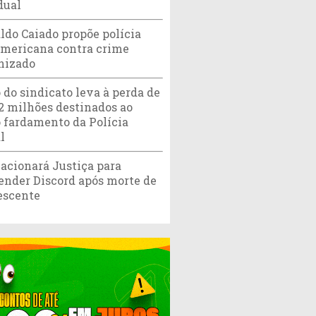
dual
ldo Caiado propõe polícia
americana contra crime
nizado
 do sindicato leva à perda de
,2 milhões destinados ao
 fardamento da Polícia
l
acionará Justiça para
ender Discord após morte de
escente