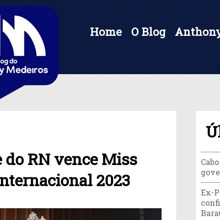
Home
O Blog
Anthony
Ú
e do RN vence Miss
Cabo
gove
Internacional 2023
Ex-P
conf
Bara