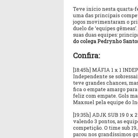
Teve início nesta quarta-f
uma das principais compet
jogos movimentaram o pri
duelo de ‘equipes gêmeas’.
suas duas equipes: princip
do colega Pedrynho Santo
Confira:
[18:45h] MÁFIA 1 x 1 IND
Independente se sobressai
teve grandes chances, mas
fica o empate amargo para 
feliz com empate. Gols ma
Maxsuel pela equipe do I
[19:35h] ADJK SUB 19 0 x 
valendo 3 pontos, as equi
competição. O time sub 19,
parou nos grandíssimos go