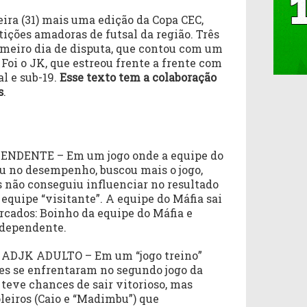
eira (31) mais uma edição da Copa CEC,
ições amadoras de futsal da região. Três
meiro dia de disputa, que contou com um
 Foi o JK, que estreou frente a frente com
al e sub-19.
Esse texto tem a colaboração
s
.
EPENDENTE – Em um jogo onde a equipe do
u no desempenho, buscou mais o jogo,
 não conseguiu influenciar no resultado
equipe “visitante”. A equipe do Máfia sai
rcados: Boinho da equipe do Máfia e
ndependente.
2 ADJK ADULTO – Em um “jogo treino”
pes se enfrentaram no segundo jogo da
 teve chances de sair vitorioso, mas
leiros (Caio e “Madimbu”) que