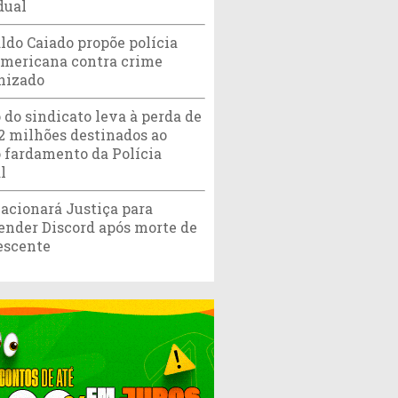
dual
ldo Caiado propõe polícia
americana contra crime
nizado
 do sindicato leva à perda de
,2 milhões destinados ao
 fardamento da Polícia
l
acionará Justiça para
ender Discord após morte de
escente