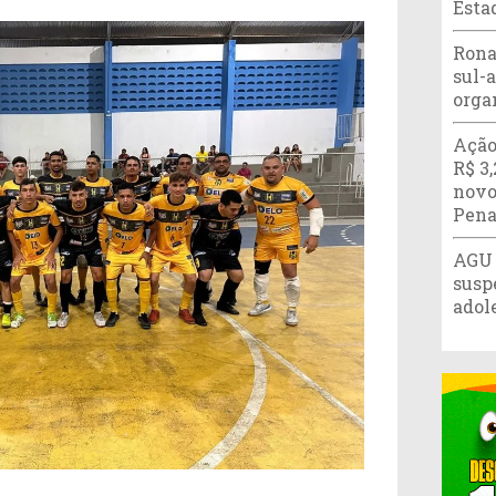
Esta
Rona
sul-
orga
Ação
R$ 3
novo
Pena
AGU 
susp
adol