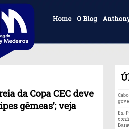
Home
O Blog
Anthony
Ú
reia da Copa CEC deve
Cabo
gove
ipes gêmeas’; veja
Ex-P
conf
Bara