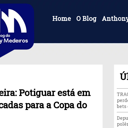
Home
O Blog
Anthony
Ú
eira: Potiguar está em
TRAG
perd
ocadas para a Copa do
bets
Depu
polê