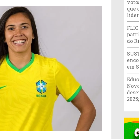
votos
que 
lide
FLIC
patr
do R
SUST
enco
em S
Educ
Novo
dese
2025;