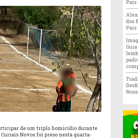
Pais
Alex
dos f
Pais
Imag
Guia
lemb
padr
comp
Trad
Desf
Noss
ticipar de um triplo homicídio durante
Currais Novos foi preso nesta quarta-