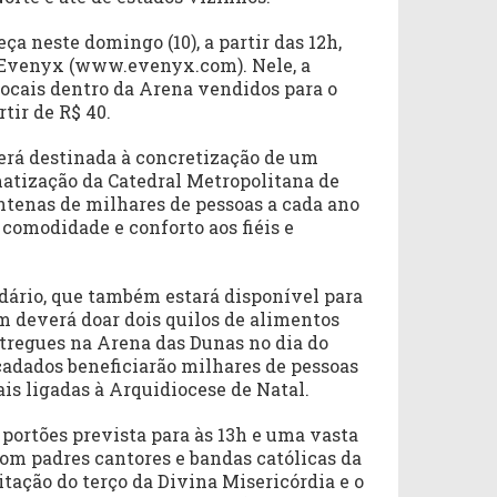
a neste domingo (10), a partir das 12h,
 Evenyx (www.evenyx.com). Nele, a
locais dentro da Arena vendidos para o
tir de R$ 40.
erá destinada à concretização de um
imatização da Catedral Metropolitana de
ntenas de milhares de pessoas a cada ano
 comodidade e conforto aos fiéis e
idário, que também estará disponível para
 deverá doar dois quilos de alimentos
ntregues na Arena das Dunas no dia do
cadados beneficiarão milhares de pessoas
ais ligadas à Arquidiocese de Natal.
portões prevista para às 13h e uma vasta
m padres cantores e bandas católicas da
itação do terço da Divina Misericórdia e o