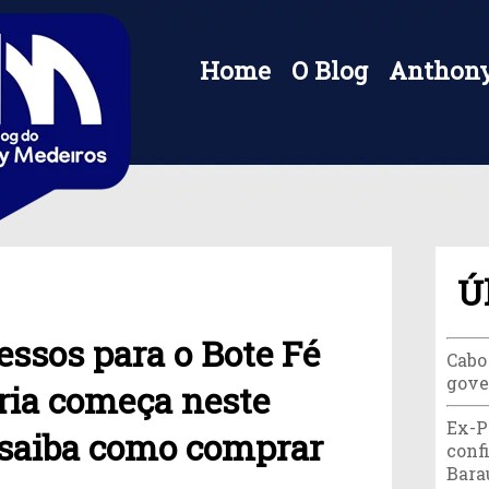
Home
O Blog
Anthony
Ú
essos para o Bote Fé
Cabo
gove
ria começa neste
Ex-P
 saiba como comprar
conf
Bara