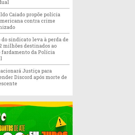
dual
ldo Caiado propõe polícia
americana contra crime
nizado
 do sindicato leva à perda de
,2 milhões destinados ao
 fardamento da Polícia
l
acionará Justiça para
ender Discord após morte de
escente