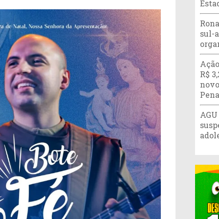
Esta
Rona
sul-
orga
Ação
R$ 3
novo
Pena
AGU 
susp
adol