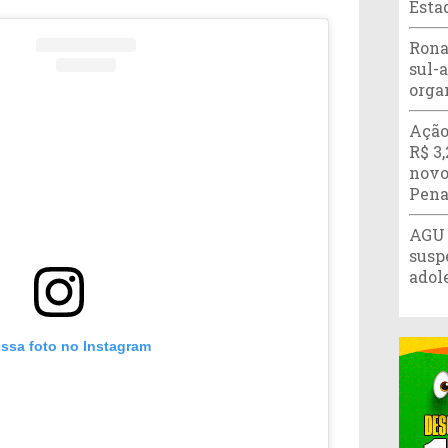
Esta
Rona
sul-
orga
Ação
R$ 3
novo
Pena
AGU 
susp
adol
essa foto no Instagram