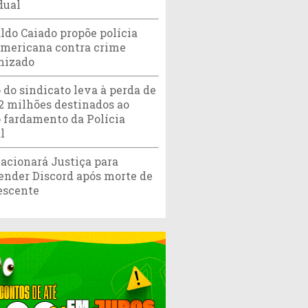
dual
ldo Caiado propõe polícia
americana contra crime
nizado
 do sindicato leva à perda de
,2 milhões destinados ao
 fardamento da Polícia
l
acionará Justiça para
ender Discord após morte de
escente