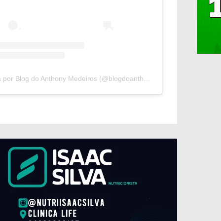
Uma publicação compartilhada por Blog do Anthony Medeiros (@blogdoanthonymedeiros)