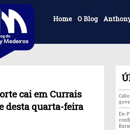
Home
O Blog
Anthony
Ú
orte cai em Currais
Cabo
gove
e desta quarta-feira
Ex-P
conf
Bara