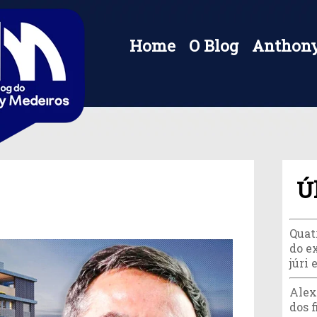
Home
O Blog
Anthony
Ú
Quat
do e
júri
Alex
dos f