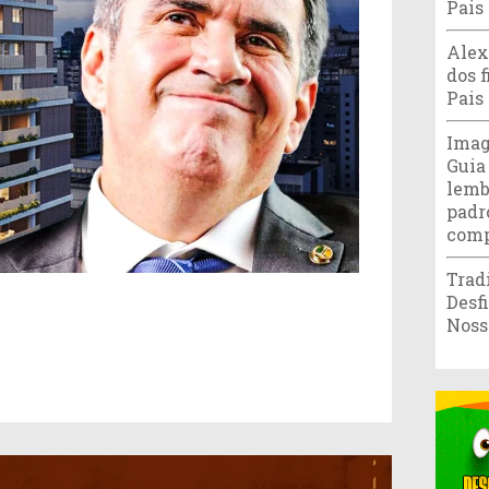
Pais
Alex
dos f
Pais
Imag
Guia
lemb
padr
comp
Trad
Desf
Noss