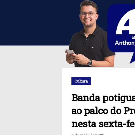
Cultura
Banda potigua
ao palco do P
nesta sexta-fei