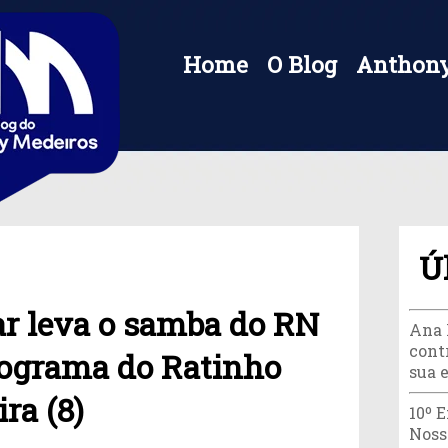
Home
O Blog
Anthony
Ú
r leva o samba do RN
Ana 
cont
rograma do Ratinho
sua 
ra (8)
10º 
Noss