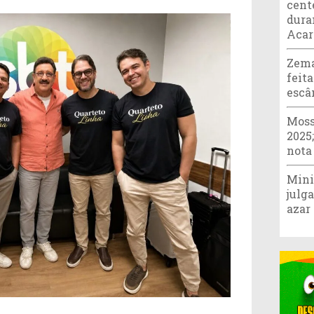
cent
dura
Acar
Zema
feita
escâ
Moss
2025
nota
Mini
julg
azar