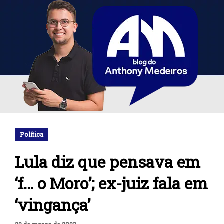
Política
Lula diz que pensava em
‘f… o Moro’; ex-juiz fala em
‘vingança’