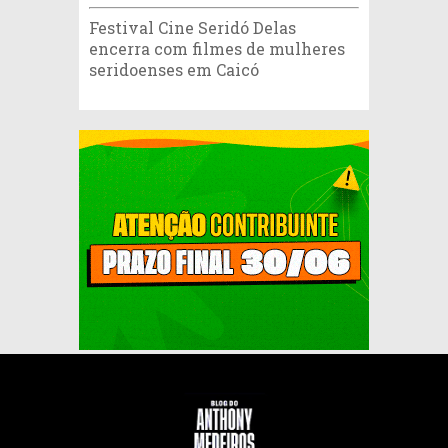
Festival Cine Seridó Delas
encerra com filmes de mulheres
seridoenses em Caicó