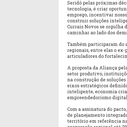
Seridó pelas próximas déc
tecnologia, é criar oportu
emprego, incentivar nosso
construir soluções intelig
Currais Novos se orgulha 
caminhar ao lado dos dema
Também participaram do at
regionais, entre elas o ex
articuladores do fortaleci
A proposta da Aliança pela
setor produtivo, instituiç
na construção de soluções 
eixos estratégicos defini
inteligente, economia criat
empreendedorismo digital 
Com a assinatura do pacto,
de planejamento integrad
território em referência n
cooperação regional até 20