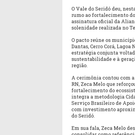
O Vale do Seridó deu, nesta
rumo ao fortalecimento d
assinatura oficial da Alia
solenidade realizada no Te
O pacto reúne os município
Dantas, Cerro Corá, Lagoa
estratégia conjunta volta
sustentabilidade e à gera
região.
A cerimônia contou com a
RN, Zeca Melo que reforço
fortalecimento do ecossist
integra a metodologia Cida
Serviço Brasileiro de Apoi
com investimento aproxima
do Seridó.
Em sua fala, Zeca Melo des
consolidar como referênci