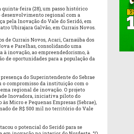
 quinta-feira (28), um passo histórico
o desenvolvimento regional com a
nça pela Inovação do Vale do Seridó, em
atro Ubirajara Galvão, em Currais Novos.
s de Currais Novos, Acari, Carnaúba dos
 Nova e Parelhas, consolidando uma
da à inovação, ao empreendedorismo, à
ção de oportunidades para a população da
 presença do Superintendente do Sebrae
u o compromisso da instituição com o
ema regional de inovação. O projeto
de Inovadora, iniciativa piloto do
o às Micro e Pequenas Empresas (Sebrae),
do de R$ 500 mil no território do Vale
tacou o potencial do Seridó para se
a em inovação no interior do Nordeste. “O