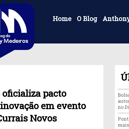
Home
O Blog
Anthony
Ú
 oficializa pacto
Bols
autor
a inovação em evento
no D
Currais Novos
Pont
mais