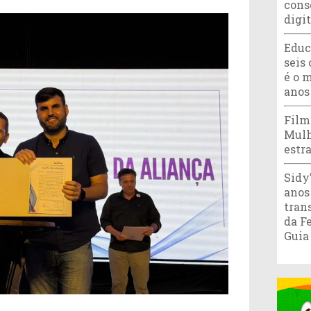
cons
digi
Educ
seis 
é o 
anos
Film
Mulh
estr
Sidy
anos
tran
da F
Guia