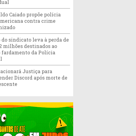
dual
ldo Caiado propõe polícia
americana contra crime
nizado
 do sindicato leva à perda de
,2 milhões destinados ao
 fardamento da Polícia
l
acionará Justiça para
ender Discord após morte de
escente