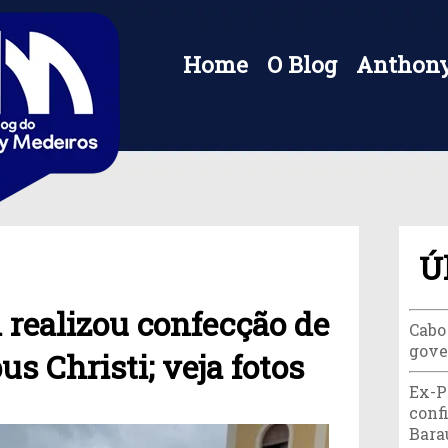
Home
O Blog
Anthony
Ú
realizou confecção de
Cabo
gove
us Christi; veja fotos
Ex-P
conf
Bara