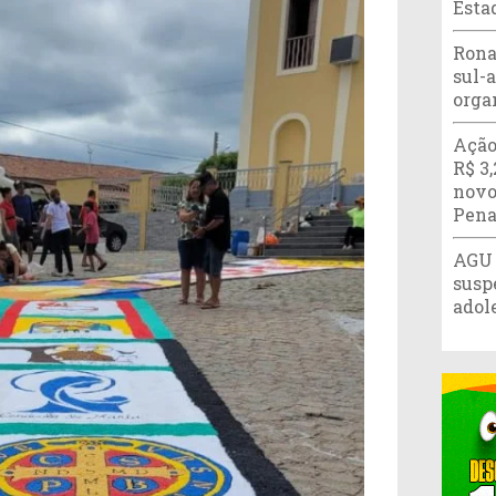
Esta
Rona
sul-
orga
Ação
R$ 3
novo
Pena
AGU 
susp
adol