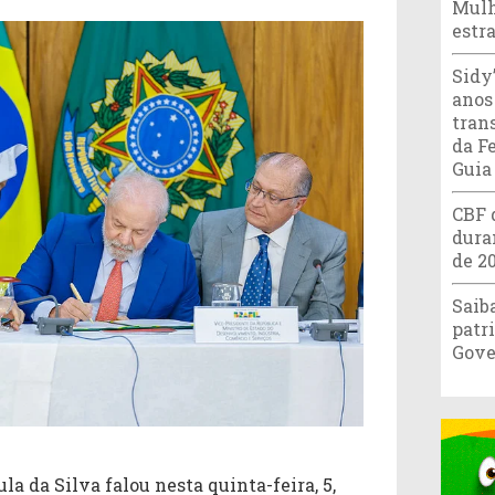
Mulh
estr
Sidy
anos
tran
da F
Guia
CBF 
dura
de 2
Saib
patr
Gove
la da Silva falou nesta quinta-feira, 5,