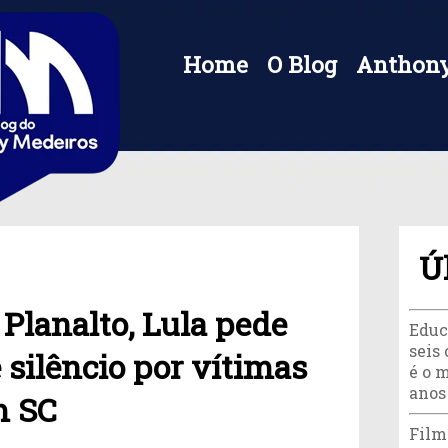
Home
O Blog
Anthony
Ú
Planalto, Lula pede
Educ
seis 
silêncio por vítimas
é o 
anos
m SC
Film