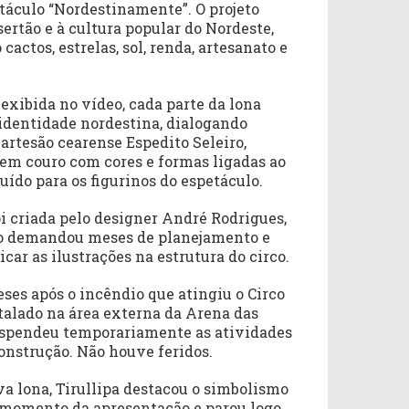
táculo “Nordestinamente”. O projeto
sertão e à cultura popular do Nordeste,
actos, estrelas, sol, renda, artesanato e
exibida no vídeo, cada parte da lona
identidade nordestina, dialogando
artesão cearense Espedito Seleiro,
 em couro com cores e formas ligadas ao
buído para os figurinos do espetáculo.
i criada pelo designer André Rodrigues,
eto demandou meses de planejamento e
car as ilustrações na estrutura do circo.
ses após o incêndio que atingiu o Circo
talado na área externa da Arena das
uspendeu temporariamente as atividades
construção. Não houve feridos.
a lona, Tirullipa destacou o simbolismo
momento da apresentação e parou logo