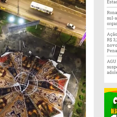
Esta
Rona
sul-
orga
Ação
R$ 3
novo
Pena
AGU 
susp
adol