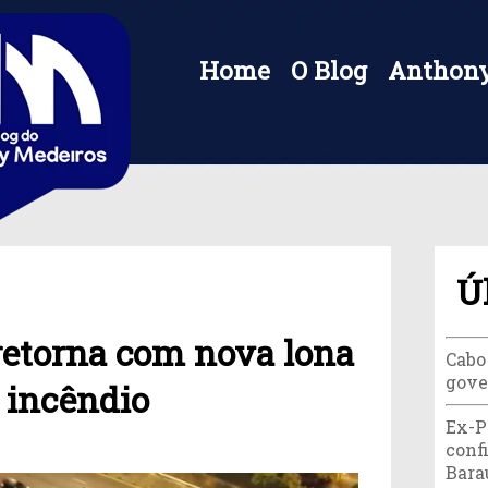
Home
O Blog
Anthony
Ú
 retorna com nova lona
Cabo
gove
 incêndio
Ex-P
conf
Bara