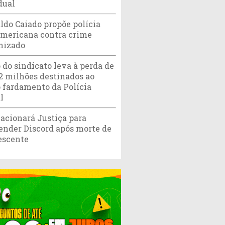
dual
ldo Caiado propõe polícia
americana contra crime
nizado
 do sindicato leva à perda de
,2 milhões destinados ao
 fardamento da Polícia
l
acionará Justiça para
ender Discord após morte de
escente