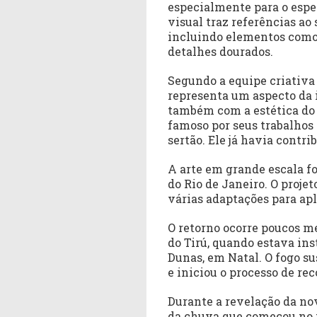
especialmente para o espe
visual traz referências ao 
incluindo elementos como c
detalhes dourados.
Segundo a equipe criativa 
representa um aspecto da 
também com a estética do 
famoso por seus trabalhos
sertão. Ele já havia contri
A arte em grande escala fo
do Rio de Janeiro. O proj
várias adaptações para apli
O retorno ocorre poucos me
do Tirú, quando estava ins
Dunas, em Natal. O fogo s
e iniciou o processo de re
Durante a revelação da nov
da chuva que começou no 